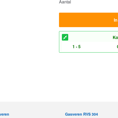
Aantal
I
Ko
1 - 5
veren
Gasveren RVS 304