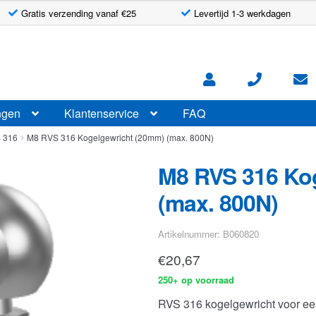
Gratis verzending vanaf €25
Levertijd 1-3 werkdagen
ngen
Klantenservice
FAQ
S 316
M8 RVS 316 Kogelgewricht (20mm) (max. 800N)
M8 RVS 316 Ko
(max. 800N)
Artikelnummer: B060820
€
20,67
250+ op voorraad
RVS 316 kogelgewricht voor ee