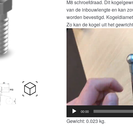
M8 schroefdraad. Dit kogelgewr
van de inbouwlengte en kan zow
worden bevestigd. Kogeldiame
Zo kan de kogel uit het gewric
Videospeler
00:00
Gewicht: 0.023 kg.