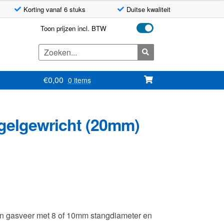
Korting vanaf 6 stuks
Duitse kwaliteit
Toon prijzen incl. BTW
Zoeken
naar:
€
0,00
0 items
gelgewricht (20mm)
n gasveer met 8 of 10mm stangdiameter en