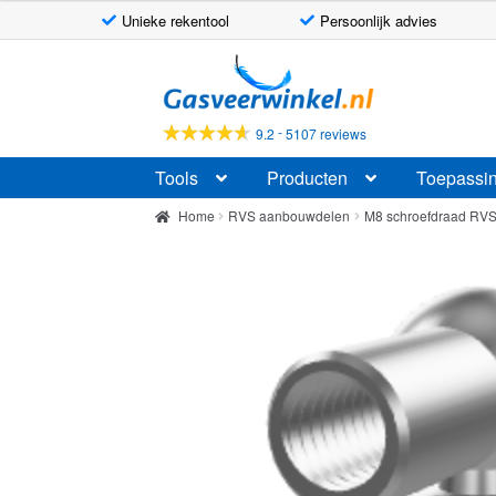
Unieke rekentool
Persoonlijk advies
Ga
Ga
door
naar
naar
de
-
9.2
5107 reviews
navigatie
inhoud
Tools
Producten
Toepassi
Home
RVS aanbouwdelen
M8 schroefdraad RV