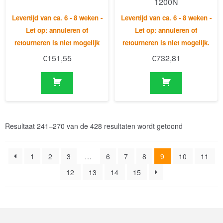
€
151,55
€
732,81
Resultaat 241–270 van de 428 resultaten wordt getoond
1
2
3
…
6
7
8
9
10
11
12
13
14
15