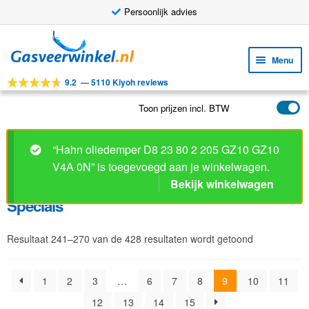
Persoonlijk advies
Ga
Ga
door
naar
Menu
naar
de
9.2
—
5110 Kiyoh reviews
navigatie
inhoud
Subm
Tools
uitv
Toon prijzen incl. BTW
Subm
Producten
uitv
Specials
Subm
Toepassingen
uitv
Subm
Klantenservice
Resultaat 241–270 van de 428 resultaten wordt getoond
uitv
FAQ
1
2
3
…
6
7
8
9
10
11
12
13
14
15