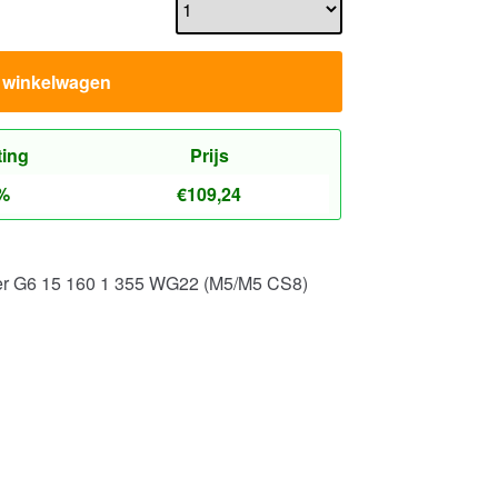
n winkelwagen
ting
Prijs
%
€
109,24
er G6 15 160 1 355 WG22 (M5/M5 CS8)