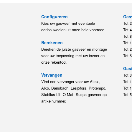
Configureren
Gas
Kies uw gasveer met eventuele
Tot 
aanbouwdelen uit onze hele voorraad.
Tot 
Tot 
Berekenen
Tot 
Bereken de juiste gasveer en montage
Tot 
voor uw toepassing met uw invoer en
Tot 
onze rekentool.
Gast
Vervangen
Tot 
Vind een vervanger voor uw Airax,
Tot 
Alko, Bansbach, Lesjöfors, Protempo,
Tot 
Stabilus Lift-O-Mat, Suspa gasveer op
Tot 
artikelnummer.