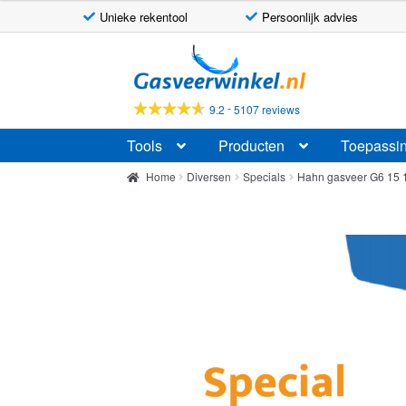
Unieke rekentool
Persoonlijk advies
Ga
Ga
door
naar
naar
de
-
9.2
5107 reviews
navigatie
inhoud
Tools
Producten
Toepassi
Home
Diversen
Specials
Hahn gasveer G6 15