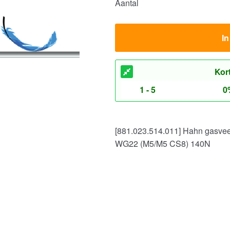
Aantal
I
Kor
1 - 5
0
[881.023.514.011] Hahn gasve
WG22 (M5/M5 CS8) 140N