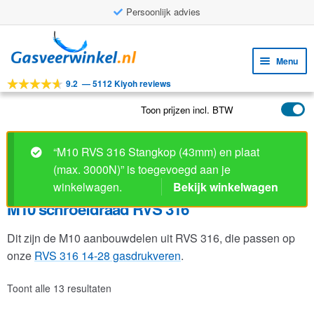
Persoonlijk advies
Ga
Ga
door
naar
Menu
naar
de
9.2
—
5112 Kiyoh reviews
navigatie
inhoud
Subm
Tools
uitv
Toon prijzen incl. BTW
Subm
Producten
uitv
Subm
Toepassingen
“M10 RVS 316 Stangkop (43mm) en plaat
uitv
(max. 3000N)” is toegevoegd aan je
Subm
Klantenservice
winkelwagen.
Bekijk winkelwagen
uitv
FAQ
M10 schroefdraad RVS 316
Dit zijn de M10 aanbouwdelen uit RVS 316, die passen op
onze
RVS 316 14-28 gasdrukveren
.
Toont alle 13 resultaten