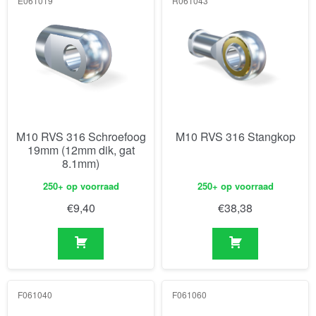
E061019
R061043
M10 RVS 316 Schroefoog
M10 RVS 316 Stangkop
19mm (12mm dik, gat
8.1mm)
250+ op voorraad
250+ op voorraad
€
9,40
€
38,38
F061040
F061060