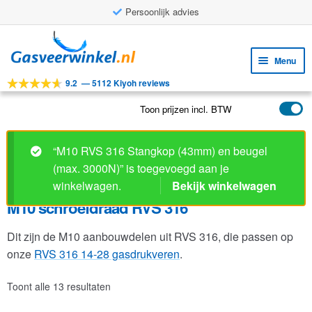
Persoonlijk advies
Ga
Ga
door
naar
Menu
naar
de
9.2
—
5112 Kiyoh reviews
navigatie
inhoud
Subm
Tools
uitv
Toon prijzen incl. BTW
Subm
Producten
uitv
Subm
Toepassingen
“M10 RVS 316 Stangkop (43mm) en beugel
uitv
(max. 3000N)” is toegevoegd aan je
Subm
Klantenservice
winkelwagen.
Bekijk winkelwagen
uitv
FAQ
M10 schroefdraad RVS 316
Dit zijn de M10 aanbouwdelen uit RVS 316, die passen op
onze
RVS 316 14-28 gasdrukveren
.
Toont alle 13 resultaten