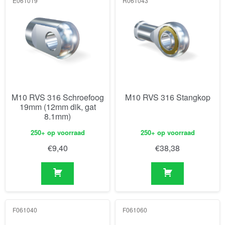
E061019
R061043
M10 RVS 316 Schroefoog
M10 RVS 316 Stangkop
19mm (12mm dik, gat
8.1mm)
250+ op voorraad
250+ op voorraad
€
9,40
€
38,38
F061040
F061060