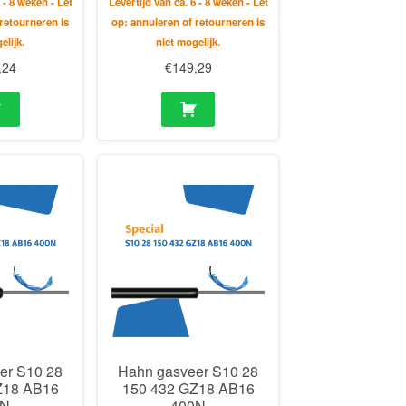
 - 8 weken - Let
Levertijd van ca. 6 - 8 weken - Let
retourneren is
op: annuleren of retourneren is
elijk.
niet mogelijk.
,24
€
149,29
er S10 28
Hahn gasveer S10 28
Z18 AB16
150 432 GZ18 AB16
0N
400N