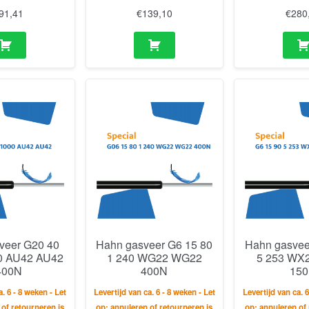
91,41
€
139,10
€
280
veer G20 40
Hahn gasveer G6 15 80
Hahn gasvee
0 AU42 AU42
1 240 WG22 WG22
5 253 WX
400N
400N
15
a. 6 - 8 weken - Let
Levertijd van ca. 6 - 8 weken - Let
Levertijd van ca. 6
 of retourneren is
op: annuleren of retourneren is
op: annuleren of 