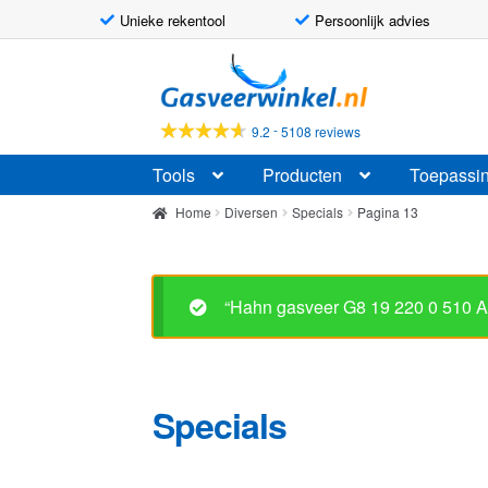
Unieke rekentool
Persoonlijk advies
Ga
Ga
door
naar
naar
de
-
9.2
5108 reviews
navigatie
inhoud
Tools
Producten
Toepassi
Home
Diversen
Specials
Pagina 13
“Hahn gasveer G8 19 220 0 510 
Specials