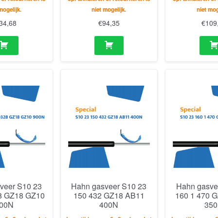
mogelijk.
niet mogelijk.
niet mog
34,68
€
94,35
€
109
veer S10 23
Hahn gasveer S10 23
Hahn gasve
8 GZ18 GZ10
150 432 GZ18 AB11
160 1 470 
00N
400N
35