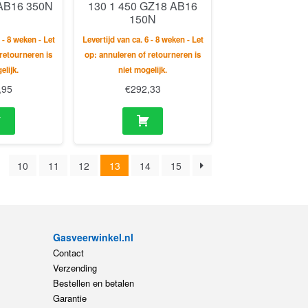
 AB16 350N
130 1 450 GZ18 AB16
150N
 - 8 weken - Let
Levertijd van ca. 6 - 8 weken - Let
retourneren is
op: annuleren of retourneren is
elijk.
niet mogelijk.
,95
€
292,33
10
11
12
13
14
15
Gasveerwinkel.nl
Contact
Verzending
Bestellen en betalen
Garantie