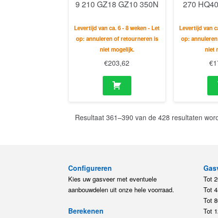
9 210 GZ18 GZ10 350N
270 HQ40
Levertijd van ca. 6 - 8 weken - Let
Levertijd van c
op: annuleren of retourneren is
op: annuleren
niet mogelijk.
niet 
€
203,62
€
1
Resultaat 361–390 van de 428 resultaten wor
Configureren
Gas
Kies uw gasveer met eventuele
Tot 
aanbouwdelen uit onze hele voorraad.
Tot 
Tot 
Berekenen
Tot 