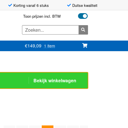
Korting vanaf 6 stuks
Duitse kwaliteit
Toon prijzen incl. BTW
Zoeken
naar:
€
149,09
1 item
Bekijk winkelwagen