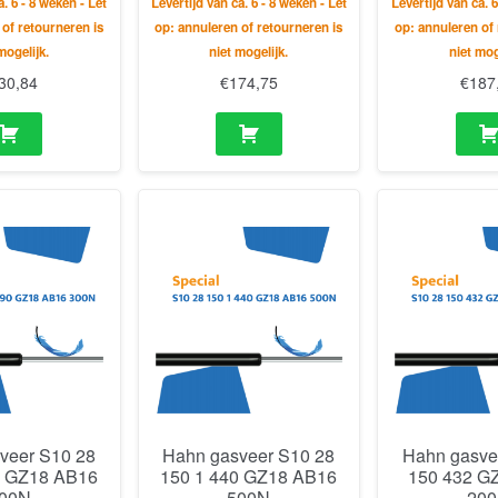
a. 6 - 8 weken - Let
Levertijd van ca. 6 - 8 weken - Let
Levertijd van ca. 6
 of retourneren is
op: annuleren of retourneren is
op: annuleren of 
mogelijk.
niet mogelijk.
niet mog
30,84
€
174,75
€
187
veer S10 28
Hahn gasveer S10 28
Hahn gasve
0 GZ18 AB16
150 1 440 GZ18 AB16
150 432 G
00N
500N
20