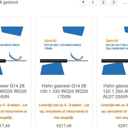
dt getoond
1
2
3
…
veer G14 28
Hahn gasveer G14 28
Hahn gasve
0 WG35 WG35
100 1 330 WG35 WG35
120 1 350 
300N
1700N
AU27 2500
a. 6 - 8 weken - Let
Levertijd van ca. 6 - 8 weken - Let
Levertijd van ca. 6
 of retourneren is
op: annuleren of retourneren is
op: annuleren of 
mogelijk.
niet mogelijk.
niet mog
17,49
€
217,49
€
297