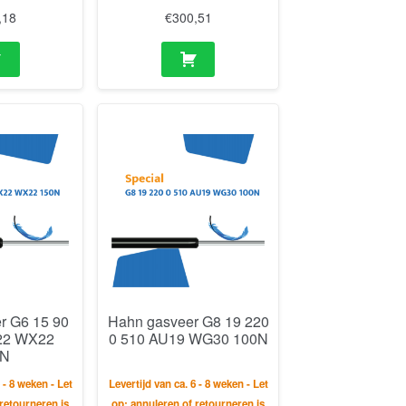
,18
€
300,51
r G6 15 90
Hahn gasveer G8 19 220
22 WX22
0 510 AU19 WG30 100N
0N
 - 8 weken - Let
Levertijd van ca. 6 - 8 weken - Let
retourneren is
op: annuleren of retourneren is