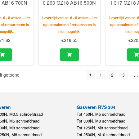
 AB16 700N
0 260 GZ18 AB16 500N
1 317 GZ18
a. 6 - 8 weken - Let
Levertijd van ca. 6 - 8 weken - Let
Levertijd van ca. 6
 of retourneren is
op: annuleren of retourneren is
op: annuleren of 
mogelijk.
niet mogelijk.
niet mog
71,62
€
218,55
€
220
dt getoond
1
2
3
…
veren
Gasveren RVS 304
200N, M3.5 schroefdraad
Tot 450N, M5 schroefdraad
450N, M5 schroefdraad
Tot 800N, M8 schroefdraad
800N, M8 schroefdraad
Tot 1250N, M8 schroefdraad
1250N, M8 schroefdraad
Tot 2500N, M10 schroefdraad