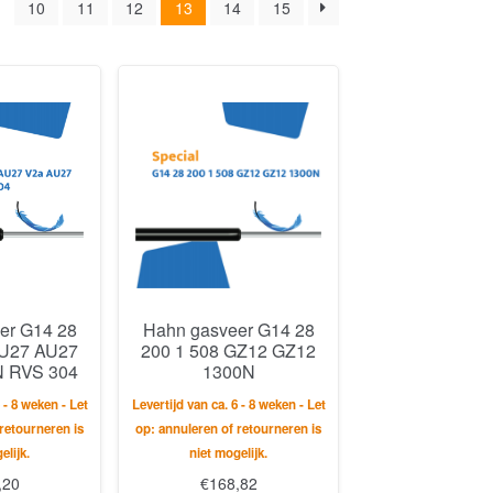
10
11
12
13
14
15
er G14 28
Hahn gasveer G14 28
AU27 AU27
200 1 508 GZ12 GZ12
N RVS 304
1300N
 - 8 weken - Let
Levertijd van ca. 6 - 8 weken - Let
retourneren is
op: annuleren of retourneren is
elijk.
niet mogelijk.
,20
€
168,82