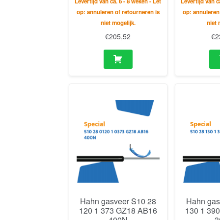
Levertijd van ca. 6 - 8 weken - Let
Levertijd van c
op: annuleren of retourneren is
op: annuleren
niet mogelijk.
niet 
€
205,52
€
2
Hahn gasveer S10 28
Hahn gas
120 1 373 GZ18 AB16
130 1 39
400N
3