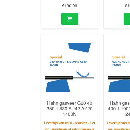
€
190,99
€
1
Hahn gasveer G20 40
Hahn gas
350 1 830 AU42 AZ20
400 1 100
1400N
2
Levertijd van ca. 6 - 8 weken - Let
Levertijd van c
op: annuleren of retourneren is
op: annuleren