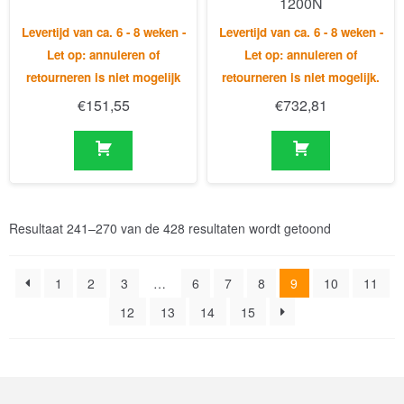
€
151,55
€
732,81
Resultaat 241–270 van de 428 resultaten wordt getoond
1
2
3
…
6
7
8
9
10
11
12
13
14
15