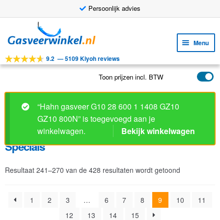
Persoonlijk advies
Ga
Ga
door
naar
Menu
naar
de
9.2
—
5109 Kiyoh reviews
navigatie
inhoud
Subm
Tools
uitv
Toon prijzen incl. BTW
Subm
Producten
uitv
Specials
Subm
Toepassingen
uitv
Subm
Klantenservice
Resultaat 241–270 van de 428 resultaten wordt getoond
uitv
FAQ
1
2
3
…
6
7
8
9
10
11
12
13
14
15