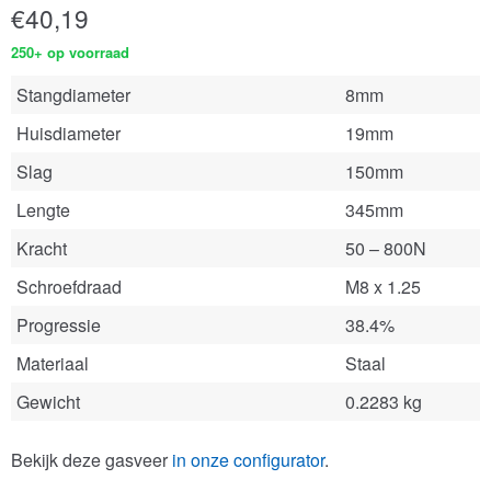
€
40,19
250+ op voorraad
Stangdiameter
8mm
Huisdiameter
19mm
Slag
150mm
Lengte
345mm
Kracht
50 – 800N
Schroefdraad
M8 x 1.25
Progressie
38.4%
Materiaal
Staal
Gewicht
0.2283 kg
Bekijk deze gasveer
in onze configurator
.