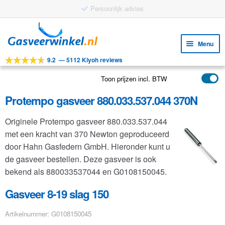
Gratis verzending vanaf €25
Ga
Ga
door
naar
Menu
naar
de
9.2
—
5112 Kiyoh reviews
navigatie
inhoud
Subm
Tools
uitv
Toon prijzen incl. BTW
Subm
Producten
uitv
Protempo gasveer 880.033.537.044 370N
Subm
Toepassingen
uitv
Originele Protempo gasveer 880.033.537.044
Subm
Klantenservice
met een kracht van 370 Newton geproduceerd
uitv
FAQ
door Hahn Gasfedern GmbH. Hieronder kunt u
de gasveer bestellen. Deze gasveer is ook
bekend als 880033537044 en G0108150045.
Gasveer 8-19 slag 150
Artikelnummer: G0108150045