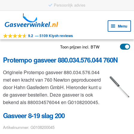
Persoonlijk advies
Ga
Ga
door
naar
Menu
naar
de
9.2
—
5109 Kiyoh reviews
navigatie
inhoud
Subm
Tools
uitv
Toon prijzen incl. BTW
Subm
Producten
uitv
Protempo gasveer 880.034.576.044 760N
Subm
Toepassingen
uitv
Originele Protempo gasveer 880.034.576.044
Subm
Klantenservice
met een kracht van 760 Newton geproduceerd
uitv
FAQ
door Hahn Gasfedern GmbH. Hieronder kunt u
de gasveer bestellen. Deze gasveer is ook
bekend als 880034576044 en G0108200045.
Gasveer 8-19 slag 200
Artikelnummer: G0108200045