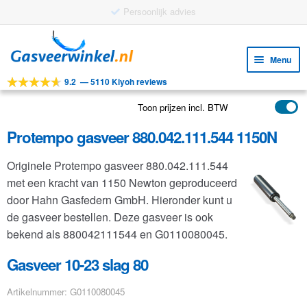
Gratis verzending vanaf €25
Ga
Ga
door
naar
Menu
naar
de
9.2
—
5110 Kiyoh reviews
navigatie
inhoud
Subm
Tools
uitv
Toon prijzen incl. BTW
Subm
Producten
uitv
Protempo gasveer 880.042.111.544 1150N
Subm
Toepassingen
uitv
Originele Protempo gasveer 880.042.111.544
Subm
Klantenservice
met een kracht van 1150 Newton geproduceerd
uitv
FAQ
door Hahn Gasfedern GmbH. Hieronder kunt u
de gasveer bestellen. Deze gasveer is ook
bekend als 880042111544 en G0110080045.
Gasveer 10-23 slag 80
Artikelnummer: G0110080045