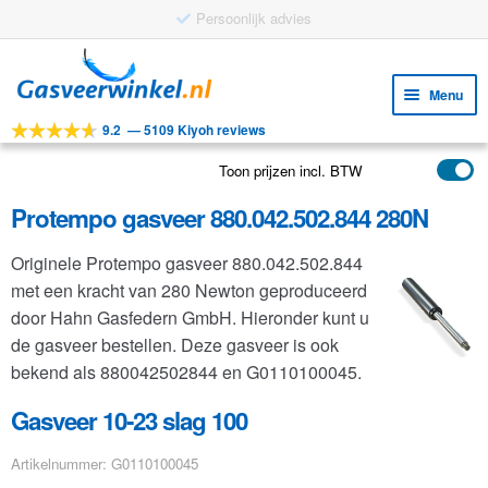
Gratis verzending vanaf €25
Ga
Ga
door
naar
Menu
naar
de
9.2
—
5109 Kiyoh reviews
navigatie
inhoud
Subm
Tools
uitv
Toon prijzen incl. BTW
Subm
Producten
uitv
Protempo gasveer 880.042.502.844 280N
Subm
Toepassingen
uitv
Originele Protempo gasveer 880.042.502.844
Subm
Klantenservice
met een kracht van 280 Newton geproduceerd
uitv
FAQ
door Hahn Gasfedern GmbH. Hieronder kunt u
de gasveer bestellen. Deze gasveer is ook
bekend als 880042502844 en G0110100045.
Gasveer 10-23 slag 100
Artikelnummer: G0110100045