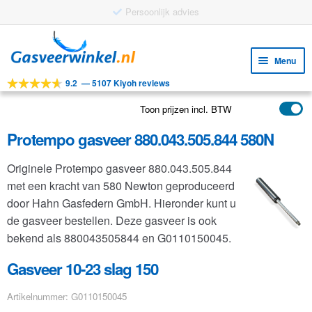
Ga
Ga
door
naar
Menu
naar
de
9.2
—
5107 Kiyoh reviews
navigatie
inhoud
Subm
Tools
uitv
Toon prijzen incl. BTW
Subm
Producten
uitv
Protempo gasveer 880.043.505.844 580N
Subm
Toepassingen
uitv
Originele Protempo gasveer 880.043.505.844
Subm
Klantenservice
met een kracht van 580 Newton geproduceerd
uitv
FAQ
door Hahn Gasfedern GmbH. Hieronder kunt u
de gasveer bestellen. Deze gasveer is ook
bekend als 880043505844 en G0110150045.
Gasveer 10-23 slag 150
Artikelnummer: G0110150045