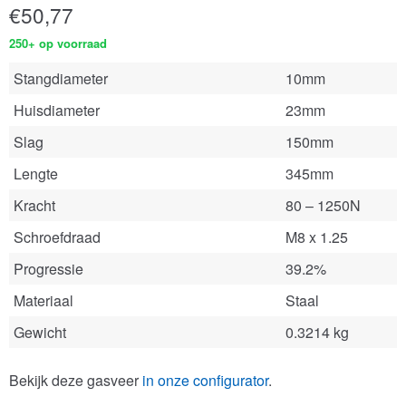
€
50,77
250+ op voorraad
Stangdiameter
10mm
Huisdiameter
23mm
Slag
150mm
Lengte
345mm
Kracht
80 – 1250N
Schroefdraad
M8 x 1.25
Progressie
39.2%
Materiaal
Staal
Gewicht
0.3214 kg
Bekijk deze gasveer
in onze configurator
.