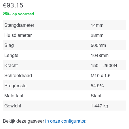
€
93,15
250+ op voorraad
Stangdiameter
14mm
Huisdiameter
28mm
Slag
500mm
Lengte
1048mm
Kracht
150 – 2500N
Schroefdraad
M10 x 1.5
Progressie
54.9%
Materiaal
Staal
Gewicht
1.447 kg
Bekijk deze gasveer
in onze configurator
.