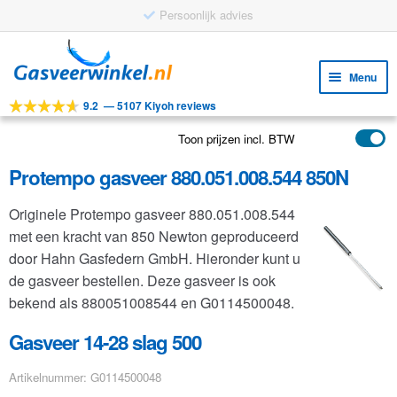
Persoonlijk advies
Ga
Ga
door
naar
Menu
naar
de
9.2
—
5107 Kiyoh reviews
navigatie
inhoud
Subm
Tools
uitv
Toon prijzen incl. BTW
Subm
Producten
uitv
Protempo gasveer 880.051.008.544 850N
Subm
Toepassingen
uitv
Originele Protempo gasveer 880.051.008.544
Subm
Klantenservice
met een kracht van 850 Newton geproduceerd
uitv
FAQ
door Hahn Gasfedern GmbH. Hieronder kunt u
de gasveer bestellen. Deze gasveer is ook
bekend als 880051008544 en G0114500048.
Gasveer 14-28 slag 500
Artikelnummer: G0114500048