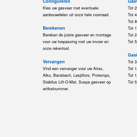
Configureren
Gas
Kies uw gasveer met eventuele
Tot 
aanbouwdelen uit onze hele voorraad.
Tot 
Tot 
Berekenen
Tot 
Bereken de juiste gasveer en montage
Tot 
voor uw toepassing met uw invoer en
Tot 
onze rekentool.
Gast
Vervangen
Tot 
Vind een vervanger voor uw Airax,
Tot 
Alko, Bansbach, Lesjöfors, Protempo,
Tot 
Stabilus Lift-O-Mat, Suspa gasveer op
Tot 
artikelnummer.