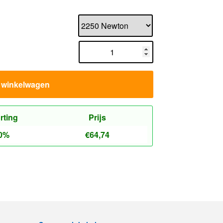
n winkelwagen
rting
Prijs
0%
€
64,74