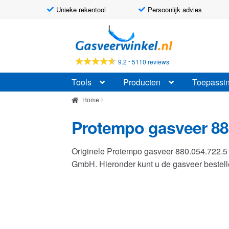
Unieke rekentool
Persoonlijk advies
Ga
Ga
door
naar
naar
de
-
9.2
5110 reviews
navigatie
inhoud
Tools
Producten
Toepassi
Home
Protempo gasveer 88
Originele Protempo gasveer 880.054.722.
GmbH. Hieronder kunt u de gasveer beste