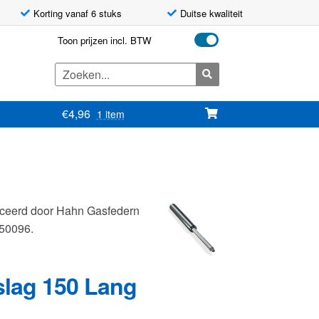
Korting vanaf 6 stuks
Duitse kwaliteit
Toon prijzen incl. BTW
Zoeken
naar:
€
4,96
1 item
uceerd door Hahn Gasfedern
150096.
slag 150 Lang