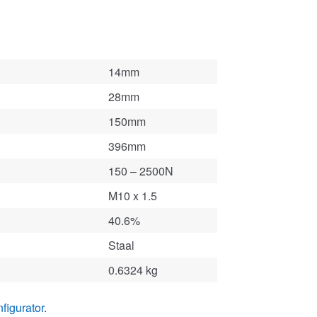
14mm
28mm
150mm
396mm
150 – 2500N
M10 x 1.5
40.6%
Staal
0.6324 kg
figurator
.