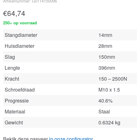
Artikelnummer: G0114150096
€
64,74
250+ op voorraad
Stangdiameter
14mm
Huisdiameter
28mm
Slag
150mm
Lengte
396mm
Kracht
150 – 2500N
Schroefdraad
M10 x 1.5
Progressie
40.6%
Materiaal
Staal
Gewicht
0.6324 kg
Bekijk deze gasveer
in onze configurator
.