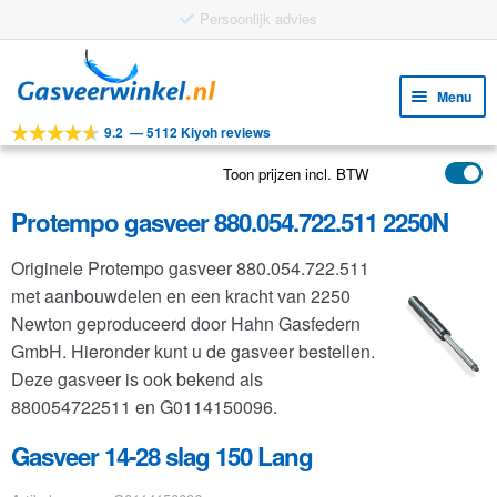
Persoonlijk advies
Ga
Ga
door
naar
Menu
naar
de
9.2
—
5112 Kiyoh reviews
navigatie
inhoud
Subm
Tools
uitv
Toon prijzen incl. BTW
Subm
Producten
uitv
Protempo gasveer 880.054.722.511 2250N
Subm
Toepassingen
uitv
Originele Protempo gasveer 880.054.722.511
Subm
Klantenservice
met aanbouwdelen en een kracht van 2250
uitv
FAQ
Newton geproduceerd door Hahn Gasfedern
GmbH. Hieronder kunt u de gasveer bestellen.
Deze gasveer is ook bekend als
880054722511 en G0114150096.
Gasveer 14-28 slag 150 Lang