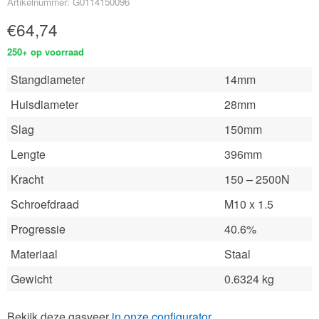
Artikelnummer: G0114150096
€
64,74
250+ op voorraad
Stangdiameter
14mm
Huisdiameter
28mm
Slag
150mm
Lengte
396mm
Kracht
150 – 2500N
Schroefdraad
M10 x 1.5
Progressie
40.6%
Materiaal
Staal
Gewicht
0.6324 kg
Bekijk deze gasveer
in onze configurator
.