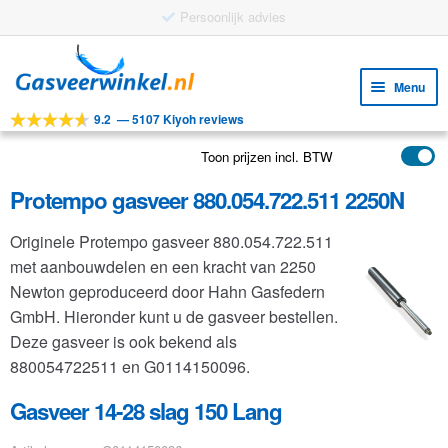
Ga
Ga
door
naar
Menu
naar
de
9.2
—
5107 Kiyoh reviews
navigatie
inhoud
Subm
Tools
uitv
Toon prijzen incl. BTW
Subm
Producten
uitv
Protempo gasveer 880.054.722.511 2250N
Subm
Toepassingen
uitv
Originele Protempo gasveer 880.054.722.511
Subm
Klantenservice
met aanbouwdelen en een kracht van 2250
uitv
FAQ
Newton geproduceerd door Hahn Gasfedern
GmbH. Hieronder kunt u de gasveer bestellen.
Deze gasveer is ook bekend als
880054722511 en G0114150096.
Gasveer 14-28 slag 150 Lang