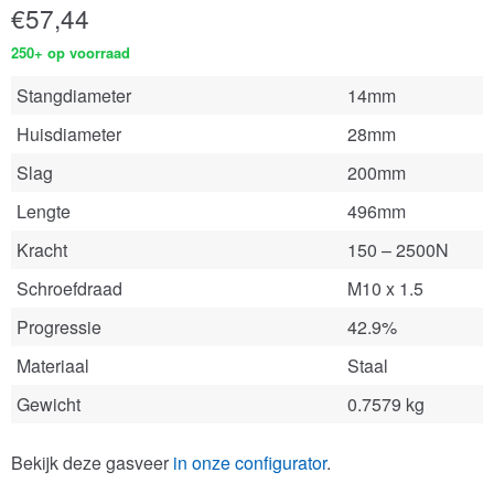
€
57,44
250+ op voorraad
Stangdiameter
14mm
Huisdiameter
28mm
Slag
200mm
Lengte
496mm
Kracht
150 – 2500N
Schroefdraad
M10 x 1.5
Progressie
42.9%
Materiaal
Staal
Gewicht
0.7579 kg
Bekijk deze gasveer
in onze configurator
.