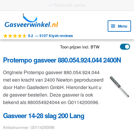
Gratis verzending vanaf €25
Ga
Ga
door
naar
Menu
naar
de
9.2
—
5107 Kiyoh reviews
navigatie
inhoud
Subm
Tools
uitv
Toon prijzen incl. BTW
Subm
Producten
uitv
Protempo gasveer 880.054.924.044 2400N
Subm
Toepassingen
uitv
Originele Protempo gasveer 880.054.924.044
Subm
Klantenservice
met een kracht van 2400 Newton geproduceerd
uitv
FAQ
door Hahn Gasfedern GmbH. Hieronder kunt u
de gasveer bestellen. Deze gasveer is ook
bekend als 880054924044 en G0114200096.
Gasveer 14-28 slag 200 Lang
Artikelnummer: G0114200096