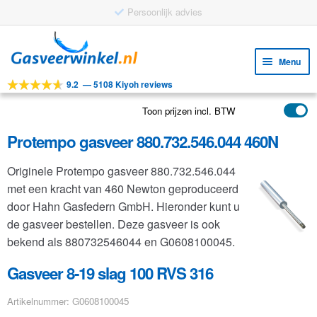
Persoonlijk advies
Ga
Ga
door
naar
Menu
naar
de
9.2
—
5108 Kiyoh reviews
navigatie
inhoud
Subm
Tools
uitv
Toon prijzen incl. BTW
Subm
Producten
uitv
Protempo gasveer 880.732.546.044 460N
Subm
Toepassingen
uitv
Originele Protempo gasveer 880.732.546.044
Subm
Klantenservice
met een kracht van 460 Newton geproduceerd
uitv
FAQ
door Hahn Gasfedern GmbH. Hieronder kunt u
de gasveer bestellen. Deze gasveer is ook
bekend als 880732546044 en G0608100045.
Gasveer 8-19 slag 100 RVS 316
Artikelnummer: G0608100045