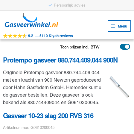
Persoonlijk advies
Ga
Ga
door
naar
Menu
naar
de
9.2
—
5110 Kiyoh reviews
navigatie
inhoud
Subm
Tools
uitv
Toon prijzen incl. BTW
Subm
Producten
uitv
Protempo gasveer 880.744.409.044 900N
Subm
Toepassingen
uitv
Originele Protempo gasveer 880.744.409.044
Subm
Klantenservice
met een kracht van 900 Newton geproduceerd
uitv
FAQ
door Hahn Gasfedern GmbH. Hieronder kunt u
de gasveer bestellen. Deze gasveer is ook
bekend als 880744409044 en G0610200045.
Gasveer 10-23 slag 200 RVS 316
Artikelnummer: G0610200045