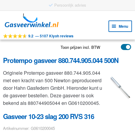
Persoonlijk advies
Ga
Ga
door
naar
Menu
naar
de
9.2
—
5107 Kiyoh reviews
navigatie
inhoud
Subm
Tools
uitv
Toon prijzen incl. BTW
Subm
Producten
uitv
Protempo gasveer 880.744.905.044 500N
Subm
Toepassingen
uitv
Originele Protempo gasveer 880.744.905.044
Subm
Klantenservice
met een kracht van 500 Newton geproduceerd
uitv
FAQ
door Hahn Gasfedern GmbH. Hieronder kunt u
de gasveer bestellen. Deze gasveer is ook
bekend als 880744905044 en G0610200045.
Gasveer 10-23 slag 200 RVS 316
Artikelnummer: G0610200045