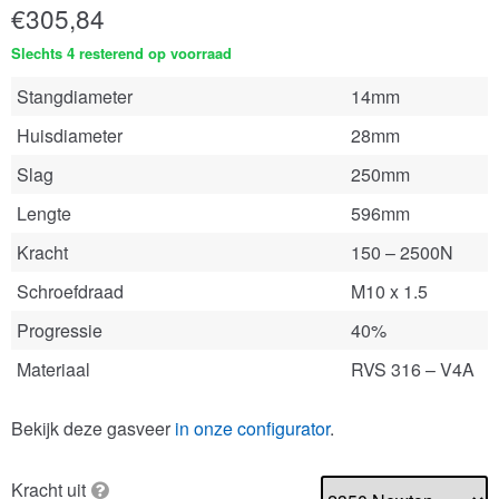
€
305,84
Slechts 4 resterend op voorraad
Stangdiameter
14mm
Huisdiameter
28mm
Slag
250mm
Lengte
596mm
Kracht
150 – 2500N
Schroefdraad
M10 x 1.5
Progressie
40%
Materiaal
RVS 316 – V4A
Bekijk deze gasveer
in onze configurator
.
Kracht uit