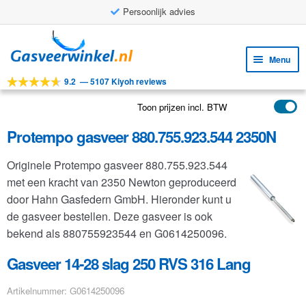
Persoonlijk advies
Ga
Ga
door
naar
Menu
naar
de
9.2
—
5107 Kiyoh reviews
navigatie
inhoud
Subm
Tools
uitv
Toon prijzen incl. BTW
Subm
Producten
uitv
Protempo gasveer 880.755.923.544 2350N
Subm
Toepassingen
uitv
Originele Protempo gasveer 880.755.923.544
Subm
Klantenservice
met een kracht van 2350 Newton geproduceerd
uitv
FAQ
door Hahn Gasfedern GmbH. Hieronder kunt u
de gasveer bestellen. Deze gasveer is ook
bekend als 880755923544 en G0614250096.
Gasveer 14-28 slag 250 RVS 316 Lang
Artikelnummer: G0614250096