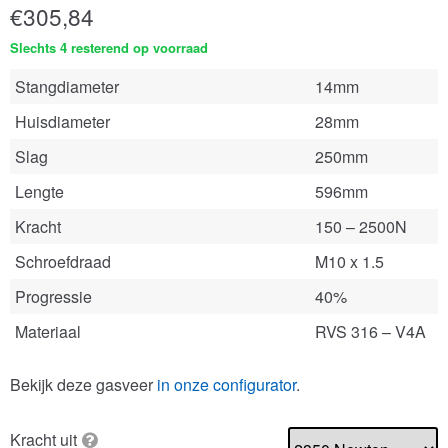
€
305,84
Slechts 4 resterend op voorraad
Stangdiameter
14mm
Huisdiameter
28mm
Slag
250mm
Lengte
596mm
Kracht
150 – 2500N
Schroefdraad
M10 x 1.5
Progressie
40%
Materiaal
RVS 316 – V4A
Bekijk deze gasveer
in onze configurator
.
Kracht uit