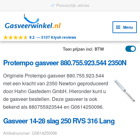
Persoonlijk advies
Ga
Ga
door
naar
Menu
naar
de
9.2
—
5107 Kiyoh reviews
navigatie
inhoud
Subm
Tools
uitv
Toon prijzen incl. BTW
Subm
Producten
uitv
Protempo gasveer 880.755.923.544 2350N
Subm
Toepassingen
uitv
Originele Protempo gasveer 880.755.923.544
Subm
Klantenservice
met een kracht van 2350 Newton geproduceerd
uitv
FAQ
door Hahn Gasfedern GmbH. Hieronder kunt u
de gasveer bestellen. Deze gasveer is ook
bekend als 880755923544 en G0614250096.
Gasveer 14-28 slag 250 RVS 316 Lang
Artikelnummer: G0614250096