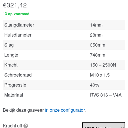
€
321,42
13 op voorraad
Stangdiameter
14mm
Huisdiameter
28mm
Slag
350mm
Lengte
748mm
Kracht
150 – 2500N
Schroefdraad
M10 x 1.5
Progressie
40%
Materiaal
RVS 316 – V4A
Bekijk deze gasveer
in onze configurator
.
Kracht uit