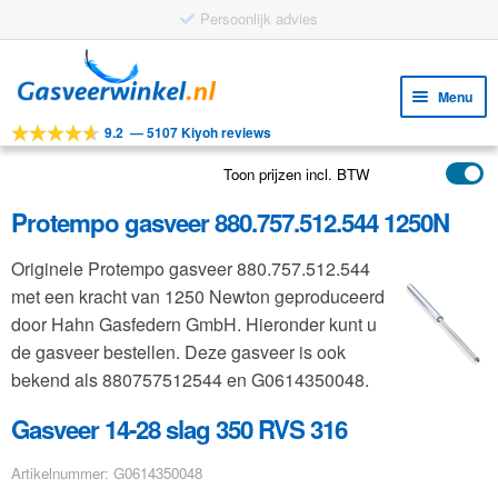
Persoonlijk advies
Ga
Ga
door
naar
Menu
naar
de
9.2
—
5107 Kiyoh reviews
navigatie
inhoud
Subm
Tools
uitv
Toon prijzen incl. BTW
Subm
Producten
uitv
Protempo gasveer 880.757.512.544 1250N
Subm
Toepassingen
uitv
Originele Protempo gasveer 880.757.512.544
Subm
Klantenservice
met een kracht van 1250 Newton geproduceerd
uitv
FAQ
door Hahn Gasfedern GmbH. Hieronder kunt u
de gasveer bestellen. Deze gasveer is ook
bekend als 880757512544 en G0614350048.
Gasveer 14-28 slag 350 RVS 316
Artikelnummer: G0614350048