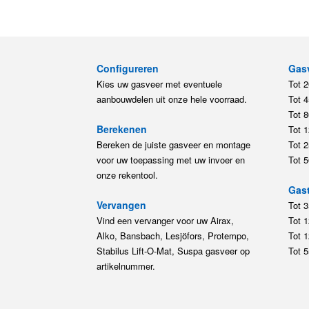
Configureren
Gas
Kies uw gasveer met eventuele
Tot 
aanbouwdelen uit onze hele voorraad.
Tot 
Tot 
Berekenen
Tot 
Bereken de juiste gasveer en montage
Tot 
voor uw toepassing met uw invoer en
Tot 
onze rekentool.
Gast
Vervangen
Tot 
Vind een vervanger voor uw Airax,
Tot 
Alko, Bansbach, Lesjöfors, Protempo,
Tot 
Stabilus Lift-O-Mat, Suspa gasveer op
Tot 
artikelnummer.