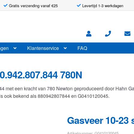
Gratis verzending vanaf €25
Levertijd 1-3 werkdagen
ngen
Klantenservice
FAQ
0.942.807.844 780N
844 met een kracht van 780 Newton geproduceerd door Hahn G
r is ook bekend als 880942807844 en G0410120045.
Gasveer 10-23 
Artikelnummer: G0410120045