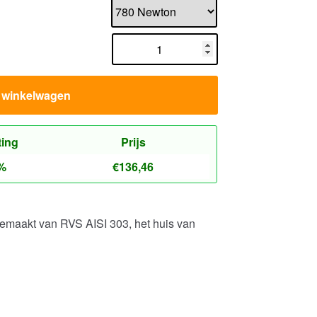
n winkelwagen
ting
Prijs
%
€
136,46
emaakt van RVS AISI 303, het huis van