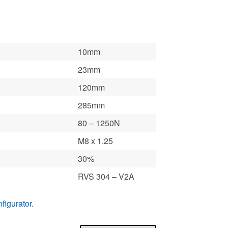
10mm
23mm
120mm
285mm
80 – 1250N
M8 x 1.25
30%
RVS 304 – V2A
figurator
.