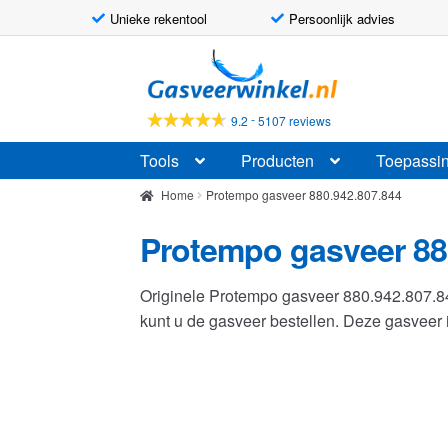
Unieke rekentool
Persoonlijk advies
Ga
Ga
door
naar
naar
de
-
9.2
5107 reviews
navigatie
inhoud
Tools
Producten
Toepassi
Home
Protempo gasveer 880.942.807.844
Protempo gasveer 88
Originele Protempo gasveer 880.942.807.
kunt u de gasveer bestellen. Deze gasvee