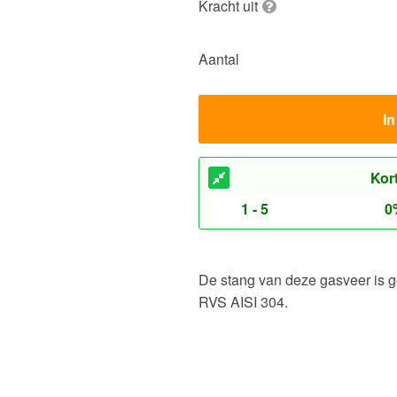
Kracht uit
Aantal
I
Kor
1 - 5
0
De stang van deze gasveer is g
RVS AISI 304.