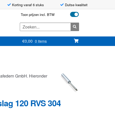
Korting vanaf 6 stuks
Duitse kwaliteit
Toon prijzen incl. BTW
Zoeken
naar:
€
0,00
0 items
asfedern GmbH. Hieronder
slag 120 RVS 304