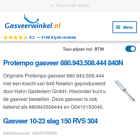
Persoonlijk advies
Ga
Ga
door
naar
Menu
naar
de
9.2
—
5108 Kiyoh reviews
navigatie
inhoud
Subm
Tools
uitv
Toon prijzen incl. BTW
Subm
Producten
uitv
Protempo gasveer 880.943.508.444 840N
Subm
Toepassingen
uitv
Originele Protempo gasveer 880.943.508.444
Subm
Klantenservice
met een kracht van 840 Newton geproduceerd
uitv
FAQ
door Hahn Gasfedern GmbH. Hieronder kunt u
de gasveer bestellen. Deze gasveer is ook
bekend als 880943508444 en G0410150045.
Gasveer 10-23 slag 150 RVS 304
Artikelnummer: G0410150045