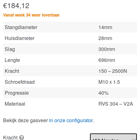
€
184,12
Vanaf week 34 weer leverbaar
Stangdiameter
14mm
Huisdiameter
28mm
Slag
300mm
Lengte
696mm
Kracht
150 – 2500N
Schroefdraad
M10 x 1.5
Progressie
40%
Materiaal
RVS 304 – V2A
Bekijk deze gasveer
in onze configurator
.
Kracht