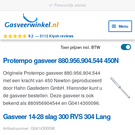
Persoonlijk advies
Ga
Ga
door
naar
Menu
naar
de
9.2
—
5112 Kiyoh reviews
navigatie
inhoud
Subm
Tools
uitv
Toon prijzen incl. BTW
Subm
Producten
uitv
Protempo gasveer 880.956.904.544 450N
Subm
Toepassingen
uitv
Originele Protempo gasveer 880.956.904.544
Subm
Klantenservice
met een kracht van 450 Newton geproduceerd
uitv
FAQ
door Hahn Gasfedern GmbH. Hieronder kunt u
de gasveer bestellen. Deze gasveer is ook
bekend als 880956904544 en G0414300096.
Gasveer 14-28 slag 300 RVS 304 Lang
Artikelnummer: G0414300096