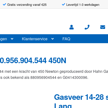
Gratis verzending vanaf €25
Levertijd 1-3 werkdagen
ngen
Klantenservice
FAQ
0.956.904.544 450N
544 met een kracht van 450 Newton geproduceerd door Hahn G
r is ook bekend als 880956904544 en G0414300096.
Gasveer 14-28 
Lang