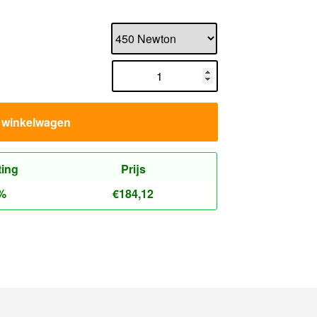
n winkelwagen
ting
Prijs
%
€
184,12