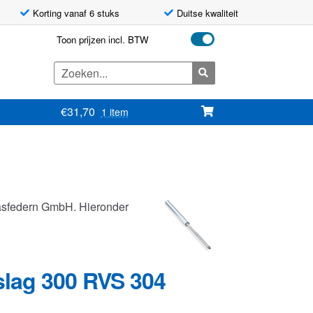
Korting vanaf 6 stuks
Duitse kwaliteit
Toon prijzen incl. BTW
Zoeken
naar:
€
31,70
1 item
asfedern GmbH. Hieronder
slag 300 RVS 304