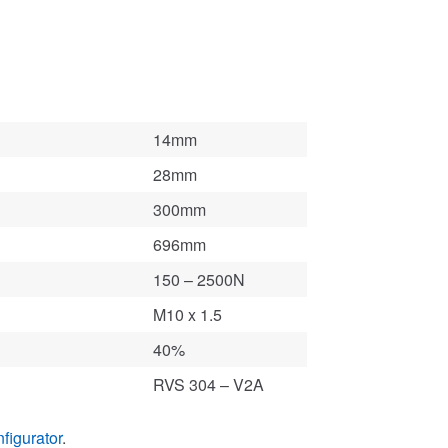
14mm
28mm
300mm
696mm
150 – 2500N
M10 x 1.5
40%
RVS 304 – V2A
figurator
.