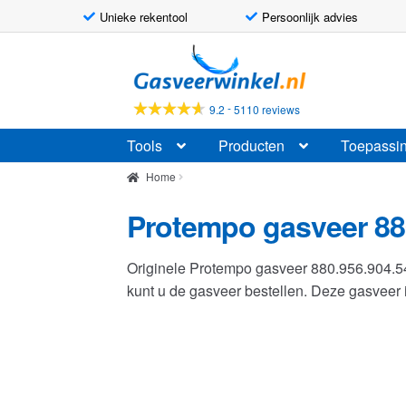
Unieke rekentool
Persoonlijk advies
Ga
Ga
door
naar
naar
de
-
9.2
5110 reviews
navigatie
inhoud
Tools
Producten
Toepassi
Home
Protempo gasveer 88
Originele Protempo gasveer 880.956.904.
kunt u de gasveer bestellen. Deze gasvee