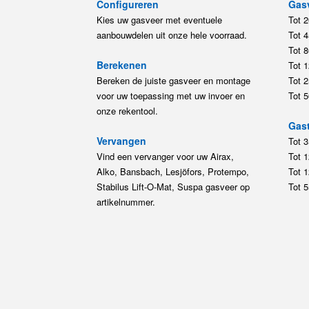
Configureren
Gas
Kies uw gasveer met eventuele
Tot 
aanbouwdelen uit onze hele voorraad.
Tot 
Tot 
Berekenen
Tot 
Bereken de juiste gasveer en montage
Tot 
voor uw toepassing met uw invoer en
Tot 
onze rekentool.
Gast
Vervangen
Tot 
Vind een vervanger voor uw Airax,
Tot 
Alko, Bansbach, Lesjöfors, Protempo,
Tot 
Stabilus Lift-O-Mat, Suspa gasveer op
Tot 
artikelnummer.