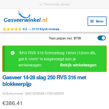
Persoonlijk advies
Ga
Ga
door
naar
Menu
naar
de
9.2
—
5110 Kiyoh reviews
navigatie
inhoud
Subm
Tools
uitv
Toon prijzen incl. BTW
Subm
Producten
uitv
Subm
Toepassingen
“M10 RVS 316 Schroefoog 19mm (12mm dik,
uitv
gat 8.1mm)” is toegevoegd aan je
Subm
Klantenservice
winkelwagen.
Bekijk winkelwagen
uitv
FAQ
Gasveer 14-28 slag 250 RVS 316 met
blokkeerpijp
Artikelnummer: G0614250048-LT061428250
€
386,41