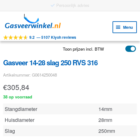
Persoonlijk advies
Ga
Ga
door
naar
Menu
naar
de
9.2
—
5107 Kiyoh reviews
navigatie
inhoud
Subm
Tools
uitv
Toon prijzen incl. BTW
Subm
Producten
uitv
Gasveer 14-28 slag 250 RVS 316
Subm
Toepassingen
uitv
Artikelnummer: G0614250048
Subm
Klantenservice
uitv
€
305,84
FAQ
38 op voorraad
Stangdiameter
14mm
Huisdiameter
28mm
Slag
250mm