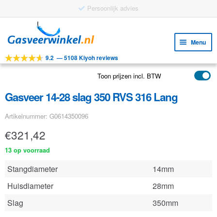
Persoonlijk advies
Ga
Ga
door
naar
Menu
naar
de
9.2
—
5108 Kiyoh reviews
navigatie
inhoud
Subm
Tools
uitv
Toon prijzen incl. BTW
Subm
Producten
uitv
Gasveer 14-28 slag 350 RVS 316 Lang
Subm
Toepassingen
uitv
Artikelnummer: G0614350096
Subm
Klantenservice
uitv
€
321,42
FAQ
13 op voorraad
Stangdiameter
14mm
Huisdiameter
28mm
Slag
350mm