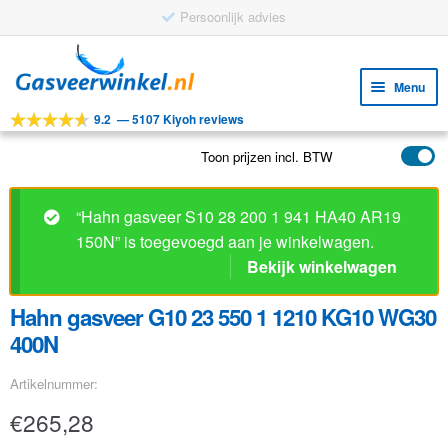
Persoonlijk advies
Ga
Ga
door
naar
Menu
naar
de
9.2
—
5107 Kiyoh reviews
navigatie
inhoud
Subm
Tools
uitv
Toon prijzen incl. BTW
Subm
Producten
uitv
Subm
Toepassingen
“Hahn gasveer S10 28 200 1 941 HA40 AR19
uitv
150N” is toegevoegd aan je winkelwagen.
Subm
Klantenservice
Bekijk winkelwagen
uitv
FAQ
Hahn gasveer G10 23 550 1 1210 KG10 WG30
400N
Artikelnummer:
€
265,28