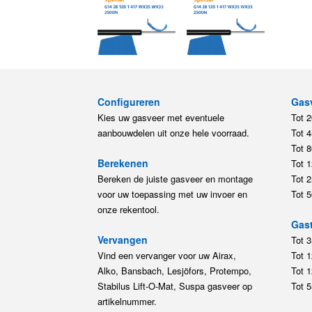
Configureren
Gas
Kies uw gasveer met eventuele
Tot 
aanbouwdelen uit onze hele voorraad.
Tot 
Tot 
Berekenen
Tot 
Bereken de juiste gasveer en montage
Tot 
voor uw toepassing met uw invoer en
Tot 
onze rekentool.
Gast
Vervangen
Tot 
Vind een vervanger voor uw Airax,
Tot 
Alko, Bansbach, Lesjöfors, Protempo,
Tot 
Stabilus Lift-O-Mat, Suspa gasveer op
Tot 
artikelnummer.