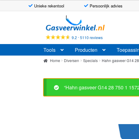
Unieke rekentool
Persoonlijk advies
Ga
Ga
door
naar
naar
de
-
9.2
5110 reviews
navigatie
inhoud
Tools
Producten
Toepassi
Home
Diversen
Specials
Hahn gasveer G14 2
“Hahn gasveer G14 28 750 1 157