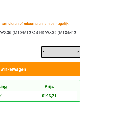
p: annuleren of retourneren is niet mogelijk.
17 WX35 (M10/M12 CS16) WX35 (M10/M12
n winkelwagen
ting
Prijs
%
€
143,71