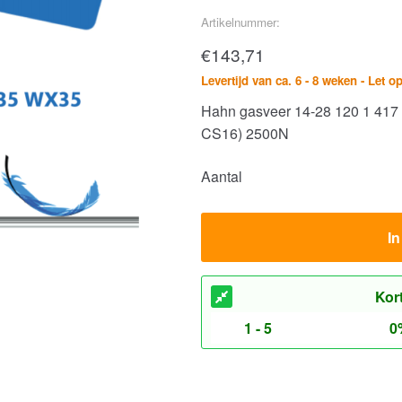
Artikelnummer:
€
143,71
Levertijd van ca. 6 - 8 weken - Let o
Hahn gasveer 14-28 120 1 4
CS16) 2500N
Aantal
I
Kor
1 - 5
0