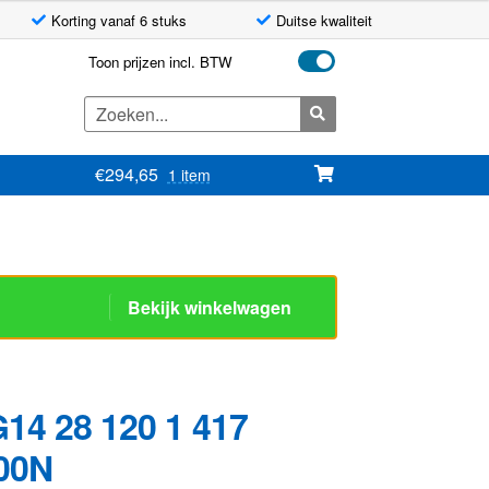
Korting vanaf 6 stuks
Duitse kwaliteit
Toon prijzen incl. BTW
Zoeken
naar:
€
294,65
1 item
Bekijk winkelwagen
14 28 120 1 417
00N