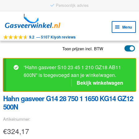
Persoonlijk advies
Ga
Ga
door
naar
Menu
naar
de
9.2
—
5107 Kiyoh reviews
navigatie
inhoud
Subm
Tools
uitv
Toon prijzen incl. BTW
Subm
Producten
uitv
Subm
Toepassingen
“Hahn gasveer S10 23 45 1 210 GZ18 AB11
uitv
600N” is toegevoegd aan je winkelwagen.
Subm
Klantenservice
Bekijk winkelwagen
uitv
FAQ
Hahn gasveer G14 28 750 1 1650 KG14 GZ12
500N
Artikelnummer:
€
324,17