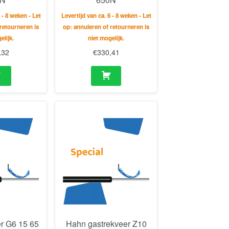
 - 8 weken - Let
Levertijd van ca. 6 - 8 weken - Let
retourneren is
op: annuleren of retourneren is
elijk.
niet mogelijk.
,32
€
330,41
r G6 15 65
Hahn gastrekveer Z10