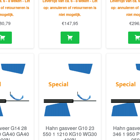
a. 6 - 8 weken - Let
Levertijd van ca. 6 - 8 weken - Let
Levertijd van ca. 6
 of retourneren is
op: annuleren of retourneren is
op: annuleren of 
mogelijk.
niet mogelijk.
niet mog
80,79
€
147,95
€
296
veer G14 28
Hahn gasveer G10 23
Hahn gasve
0 GA40 GA40
550 1 1210 KG10 WG30
346 1 950 
000N
400N
95