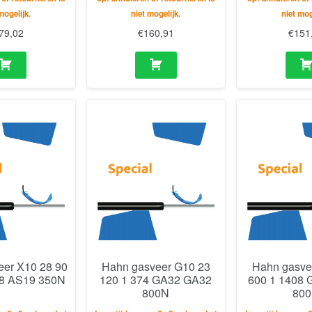
mogelijk.
niet mogelijk.
niet mog
79,02
€
160,91
€
151
eer X10 28 90
Hahn gasveer G10 23
Hahn gasve
8 AS19 350N
120 1 374 GA32 GA32
600 1 1408
800N
80