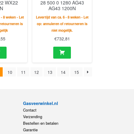
22 WX22
28 500 0 1280 AG43
0N
AG43 1200N
 - 8 weken - Let
Levertijd van ca. 6 - 8 weken - Let
retourneren is
op: annuleren of retourneren is
elijk
niet mogelijk.
,55
€
732,81
10
11
12
13
14
15
Gasveerwinkel.nl
Contact
Verzending
Bestellen en betalen
Garantie