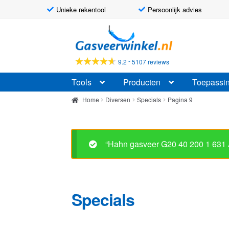
Unieke rekentool
Persoonlijk advies
Ga
Ga
door
naar
naar
de
-
9.2
5107 reviews
navigatie
inhoud
Tools
Producten
Toepassi
Home
Diversen
Specials
Pagina 9
“Hahn gasveer G20 40 200 1 631
Specials