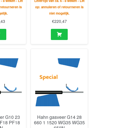
 - 8 weken - Let
Levertijd van ca. 6 - 8 weken - Let
retourneren is
op: annuleren of retourneren is
elijk.
niet mogelijk.
,43
€
220,47
er G10 23
Hahn gasveer G14 28
PF18 PF18
660 1 1520 WG35 WG35
0N
650N