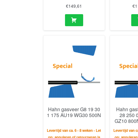
€
149,61
€
1
Hahn gasveer G8 19 30
Hahn gas
1 175 AU19 WG30 500N
28 250 
GZ10 800N
Levertijd van ca. 6 - 8 weken - Let
Levertijd van c
op: annuleren of retourneren is
op: annuleren