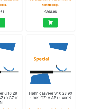
elijk.
niet mogelijk.
,61
€
268,98
er G10 28
Hahn gasveer S10 28 90
 GZ10 GZ10
1 309 GZ18 AB11 400N
0N