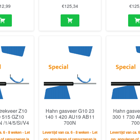
12,99
€
125,34
€
125
trekveer Z10
Hahn gasveer G10 23
Hahn gasve
0 515 GZ10
140 1 420 AU19 AB11
300 1 730 
 /1/4/5/Si/V4
700N
70
a. 6 - 8 weken - Let
Levertijd van ca. 6 - 8 weken - Let
Levertijd van ca. 6
 of retourneren is
op: annuleren of retourneren is
op: annuleren of 