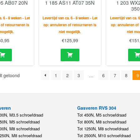
05 AB07 20N
1 185 AS11 AT07 35N
1 203 WX
35
a. 6 - 8 weken - Let
Levertijd van ca. 6 - 8 weken - Let
Levertijd van ca. 6
 of retourneren is
op: annuleren of retourneren is
op: annuleren of 
mogelijk.
niet mogelijk.
niet mog
30,95
€
125,99
€
151
dt getoond
1
2
3
…
6
7
8
9
veren
Gasveren RVS 304
200N, M3.5 schroefdraad
Tot 450N, M5 schroefdraad
450N, M5 schroefdraad
Tot 800N, M8 schroefdraad
800N, M8 schroefdraad
Tot 1250N, M8 schroefdraad
1250N, M8 schroefdraad
Tot 2500N, M10 schroefdraad