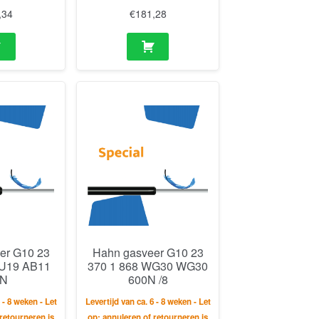
,34
€
181,28
er G10 23
Hahn gasveer G10 23
AU19 AB11
370 1 868 WG30 WG30
0N
600N /8
 - 8 weken - Let
Levertijd van ca. 6 - 8 weken - Let
retourneren is
op: annuleren of retourneren is