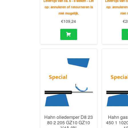
Levertijd van ca. 6 - 8 weken - Let
Levertijd van c
op: annuleren of retourneren is
op: annuleren
niet mogelijk.
niet 
€
109,24
€
2
Hahn oliedemper D8 23
Hahn gas
80 2 205 GZ10 GZ10
450 1 102
V4A 0N
1