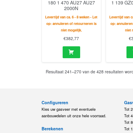
180 1 470 AU27 AU27
1 139 GZ
2000N
Levertijd van ca. 6 - 8 weken - Let
Levertijd van c
op: annuleren of retourneren is
op: annuleren
niet mogelijk.
niet 
€
382,77
€
Resultaat 241–270 van de 428 resultaten wor
Configureren
Gas
Kies uw gasveer met eventuele
Tot 
aanbouwdelen uit onze hele voorraad.
Tot 
Tot 
Berekenen
Tot 