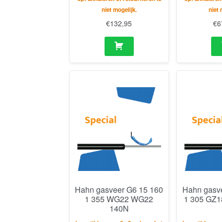
niet mogelijk.
niet 
€
132,95
€
6
Hahn gasveer G6 15 160
Hahn gasv
1 355 WG22 WG22
1 305 GZ1
140N