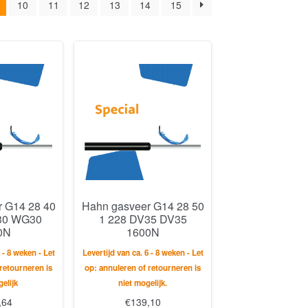
10
11
12
13
14
15
 G14 28 40
Hahn gasveer G14 28 50
30 WG30
1 228 DV35 DV35
0N
1600N
 - 8 weken - Let
Levertijd van ca. 6 - 8 weken - Let
retourneren is
op: annuleren of retourneren is
elijk
niet mogelijk.
,64
€
139,10