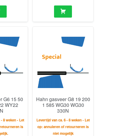
r G6 15 50
Hahn gasveer G8 19 200
22 WY22
1 585 WG30 WG30
0N
330N
 - 8 weken - Let
Levertijd van ca. 6 - 8 weken - Let
retourneren is
op: annuleren of retourneren is
elijk.
niet mogelijk