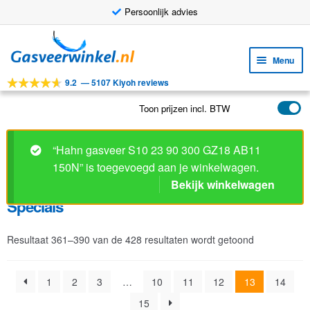
Persoonlijk advies
Ga
Ga
door
naar
Menu
naar
de
9.2
—
5107 Kiyoh reviews
navigatie
inhoud
Subm
Tools
uitv
Toon prijzen incl. BTW
Subm
Producten
uitv
Specials
Subm
Toepassingen
uitv
Subm
Klantenservice
Resultaat 361–390 van de 428 resultaten wordt getoond
uitv
FAQ
1
2
3
…
10
11
12
13
14
15