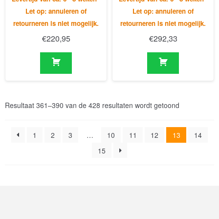
Resultaat 361–390 van de 428 resultaten wordt getoond
1
2
3
…
10
11
12
13
14
15