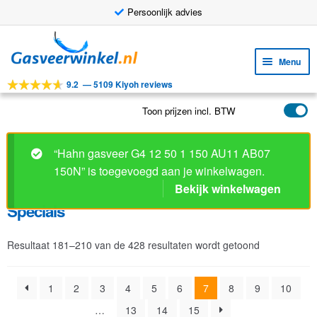
Persoonlijk advies
Ga
Ga
door
naar
Menu
naar
de
9.2
—
5109 Kiyoh reviews
navigatie
inhoud
Subm
Tools
uitv
Toon prijzen incl. BTW
Subm
Producten
uitv
Specials
Subm
Toepassingen
uitv
Subm
Klantenservice
Resultaat 181–210 van de 428 resultaten wordt getoond
uitv
FAQ
1
2
3
4
5
6
7
8
9
10
…
13
14
15