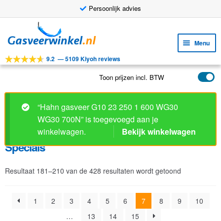
Persoonlijk advies
Ga
Ga
door
naar
Menu
naar
de
9.2
—
5109 Kiyoh reviews
navigatie
inhoud
Subm
Tools
uitv
Toon prijzen incl. BTW
Subm
Producten
uitv
Specials
Subm
Toepassingen
uitv
Subm
Klantenservice
Resultaat 181–210 van de 428 resultaten wordt getoond
uitv
FAQ
1
2
3
4
5
6
7
8
9
10
…
13
14
15