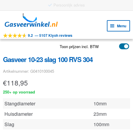
Ga
Ga
door
naar
Menu
naar
de
9.2
—
5107 Kiyoh reviews
navigatie
inhoud
Subm
Tools
uitv
Toon prijzen incl. BTW
Subm
Producten
uitv
Gasveer 10-23 slag 100 RVS 304
Subm
Toepassingen
uitv
Artikelnummer: G0410100045
Subm
Klantenservice
uitv
€
118,95
FAQ
250+ op voorraad
Stangdiameter
10mm
Huisdiameter
23mm
Slag
100mm