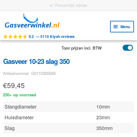
Persoonlijk advies
Ga
Ga
door
naar
Menu
naar
de
9.2
—
5110 Kiyoh reviews
navigatie
inhoud
Subm
Tools
uitv
Toon prijzen incl. BTW
Subm
Producten
uitv
Gasveer 10-23 slag 350
Subm
Toepassingen
uitv
Artikelnummer: G0110350045
Subm
Klantenservice
uitv
€
59,45
FAQ
250+ op voorraad
Stangdiameter
10mm
Huisdiameter
23mm
Slag
350mm