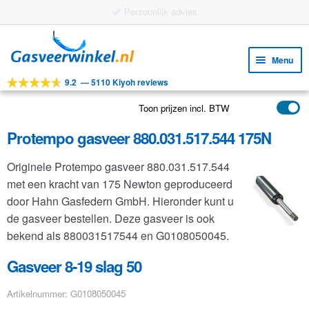
Gratis verzending vanaf €25
Ga
Ga
door
naar
Menu
naar
de
9.2
—
5110 Kiyoh reviews
navigatie
inhoud
Subm
Tools
uitv
Toon prijzen incl. BTW
Subm
Producten
uitv
Protempo gasveer 880.031.517.544 175N
Subm
Toepassingen
uitv
Originele Protempo gasveer 880.031.517.544
Subm
Klantenservice
met een kracht van 175 Newton geproduceerd
uitv
FAQ
door Hahn Gasfedern GmbH. Hieronder kunt u
de gasveer bestellen. Deze gasveer is ook
bekend als 880031517544 en G0108050045.
Gasveer 8-19 slag 50
Artikelnummer: G0108050045