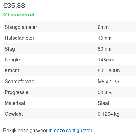
€
35,88
201 op voorraad
Stangdiameter
8mm
Huisdiameter
19mm
Slag
50mm
Lengte
145mm
Kracht
50 – 800N
Schroefdraad
M8 x 1.25
Progressie
54.8%
Materiaal
Staal
Gewicht
0.1254 kg
Bekijk deze gasveer
in onze configurator
.