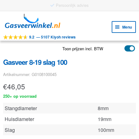
Ga
Ga
door
naar
Menu
naar
de
9.2
—
5107 Kiyoh reviews
navigatie
inhoud
Subm
Tools
uitv
Toon prijzen incl. BTW
Subm
Producten
uitv
Gasveer 8-19 slag 100
Subm
Toepassingen
uitv
Artikelnummer: G0108100045
Subm
Klantenservice
uitv
€
46,05
FAQ
250+ op voorraad
Stangdiameter
8mm
Huisdiameter
19mm
Slag
100mm