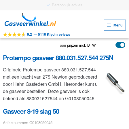
Gratis verzending vanaf €25
Ga
Ga
door
naar
Menu
naar
de
9.2
—
5110 Kiyoh reviews
navigatie
inhoud
Subm
Tools
uitv
Toon prijzen incl. BTW
Subm
Producten
uitv
Protempo gasveer 880.031.527.544 275N
Subm
Toepassingen
uitv
Originele Protempo gasveer 880.031.527.544
Subm
Klantenservice
met een kracht van 275 Newton geproduceerd
uitv
FAQ
door Hahn Gasfedern GmbH. Hieronder kunt u
de gasveer bestellen. Deze gasveer is ook
bekend als 880031527544 en G0108050045.
Gasveer 8-19 slag 50
Artikelnummer: G0108050045