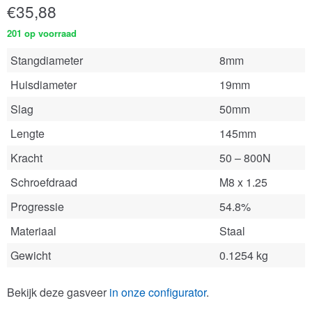
€
35,88
201 op voorraad
Stangdiameter
8mm
Huisdiameter
19mm
Slag
50mm
Lengte
145mm
Kracht
50 – 800N
Schroefdraad
M8 x 1.25
Progressie
54.8%
Materiaal
Staal
Gewicht
0.1254 kg
Bekijk deze gasveer
in onze configurator
.