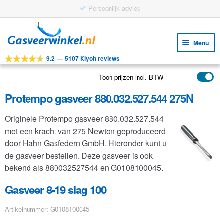
Persoonlijk advies
Ga
Ga
door
naar
Menu
naar
de
9.2
—
5107 Kiyoh reviews
navigatie
inhoud
Subm
Tools
uitv
Toon prijzen incl. BTW
Subm
Producten
uitv
Protempo gasveer 880.032.527.544 275N
Subm
Toepassingen
uitv
Originele Protempo gasveer 880.032.527.544
Subm
Klantenservice
met een kracht van 275 Newton geproduceerd
uitv
FAQ
door Hahn Gasfedern GmbH. Hieronder kunt u
de gasveer bestellen. Deze gasveer is ook
bekend als 880032527544 en G0108100045.
Gasveer 8-19 slag 100
Artikelnummer: G0108100045