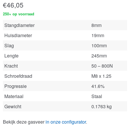
€
46,05
250+ op voorraad
Stangdiameter
8mm
Huisdiameter
19mm
Slag
100mm
Lengte
245mm
Kracht
50 – 800N
Schroefdraad
M8 x 1.25
Progressie
41.6%
Materiaal
Staal
Gewicht
0.1763 kg
Bekijk deze gasveer
in onze configurator
.