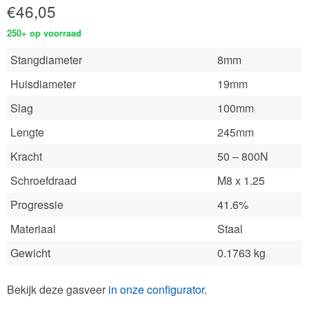
€
46,05
250+ op voorraad
Stangdiameter
8mm
Huisdiameter
19mm
Slag
100mm
Lengte
245mm
Kracht
50 – 800N
Schroefdraad
M8 x 1.25
Progressie
41.6%
Materiaal
Staal
Gewicht
0.1763 kg
Bekijk deze gasveer
in onze configurator
.