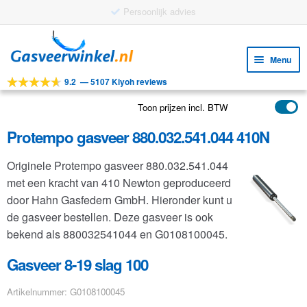
Gratis verzending vanaf €25
Ga
Ga
door
naar
Menu
naar
de
9.2
—
5107 Kiyoh reviews
navigatie
inhoud
Subm
Tools
uitv
Toon prijzen incl. BTW
Subm
Producten
uitv
Protempo gasveer 880.032.541.044 410N
Subm
Toepassingen
uitv
Originele Protempo gasveer 880.032.541.044
Subm
Klantenservice
met een kracht van 410 Newton geproduceerd
uitv
FAQ
door Hahn Gasfedern GmbH. Hieronder kunt u
de gasveer bestellen. Deze gasveer is ook
bekend als 880032541044 en G0108100045.
Gasveer 8-19 slag 100
Artikelnummer: G0108100045