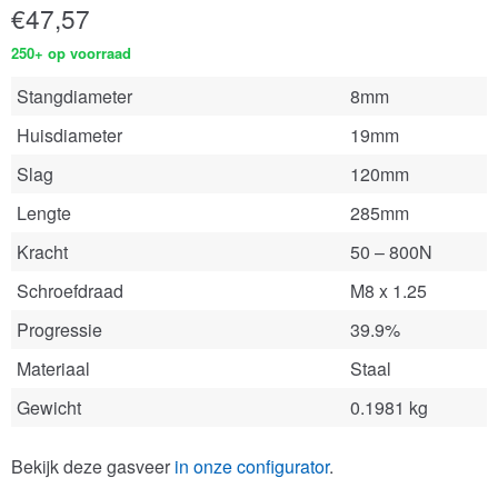
€
47,57
250+ op voorraad
Stangdiameter
8mm
Huisdiameter
19mm
Slag
120mm
Lengte
285mm
Kracht
50 – 800N
Schroefdraad
M8 x 1.25
Progressie
39.9%
Materiaal
Staal
Gewicht
0.1981 kg
Bekijk deze gasveer
in onze configurator
.