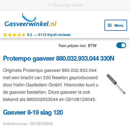
Persoonlijk advies
Ga
Ga
door
naar
Menu
naar
de
9.2
—
5112 Kiyoh reviews
navigatie
inhoud
Subm
Tools
uitv
Toon prijzen incl. BTW
Subm
Producten
uitv
Protempo gasveer 880.032.933.044 330N
Subm
Toepassingen
uitv
Originele Protempo gasveer 880.032.933.044
Subm
Klantenservice
met een kracht van 330 Newton geproduceerd
uitv
FAQ
door Hahn Gasfedern GmbH. Hieronder kunt u
de gasveer bestellen. Deze gasveer is ook
bekend als 880032933044 en G0108120045.
Gasveer 8-19 slag 120
Artikelnummer: G0108120045