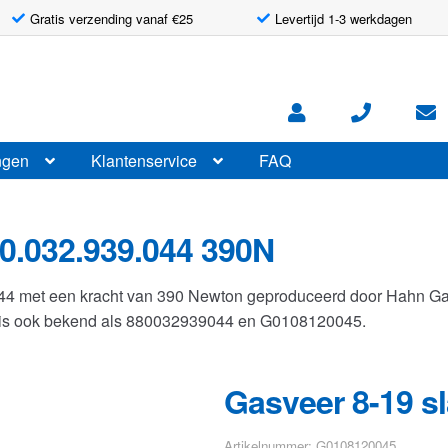
Gratis verzending vanaf €25
Levertijd 1-3 werkdagen
ngen
Klantenservice
FAQ
0.032.939.044 390N
044 met een kracht van 390 Newton geproduceerd door Hahn G
r is ook bekend als 880032939044 en G0108120045.
Gasveer 8-19 s
Artikelnummer: G0108120045