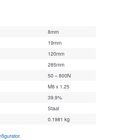
8mm
19mm
120mm
285mm
50 – 800N
M8 x 1.25
39.9%
Staal
0.1981 kg
figurator
.