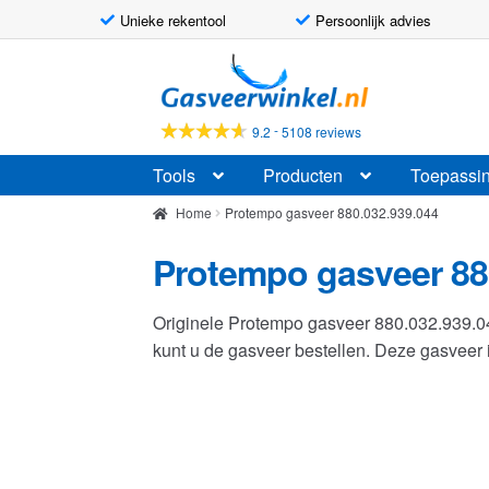
Unieke rekentool
Persoonlijk advies
Ga
Ga
door
naar
naar
de
-
9.2
5108 reviews
navigatie
inhoud
Tools
Producten
Toepassi
Home
Protempo gasveer 880.032.939.044
Protempo gasveer 88
Originele Protempo gasveer 880.032.939.
kunt u de gasveer bestellen. Deze gasvee