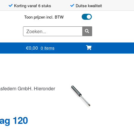
Korting vanaf 6 stuks
Duitse kwaliteit
Toon prijzen incl. BTW
Zoeken
naar:
€
0,00
0 items
asfedern GmbH. Hieronder
lag 120