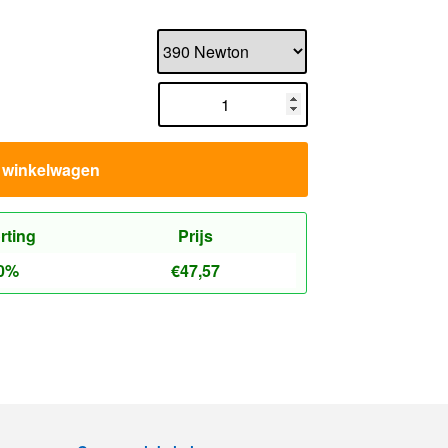
n winkelwagen
rting
Prijs
0%
€
47,57