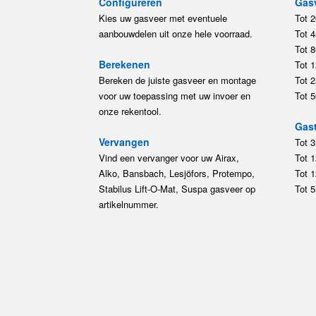
Configureren
Gas
Kies uw gasveer met eventuele
Tot 
aanbouwdelen uit onze hele voorraad.
Tot 
Tot 
Berekenen
Tot 
Bereken de juiste gasveer en montage
Tot 
voor uw toepassing met uw invoer en
Tot 
onze rekentool.
Gast
Vervangen
Tot 
Vind een vervanger voor uw Airax,
Tot 
Alko, Bansbach, Lesjöfors, Protempo,
Tot 
Stabilus Lift-O-Mat, Suspa gasveer op
Tot 
artikelnummer.