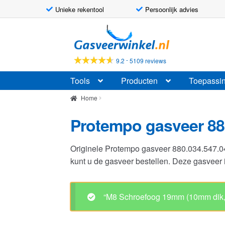
Unieke rekentool
Persoonlijk advies
Ga
Ga
door
naar
naar
de
-
9.2
5109 reviews
navigatie
inhoud
Tools
Producten
Toepassi
Home
Protempo gasveer 88
Originele Protempo gasveer 880.034.547.
kunt u de gasveer bestellen. Deze gasvee