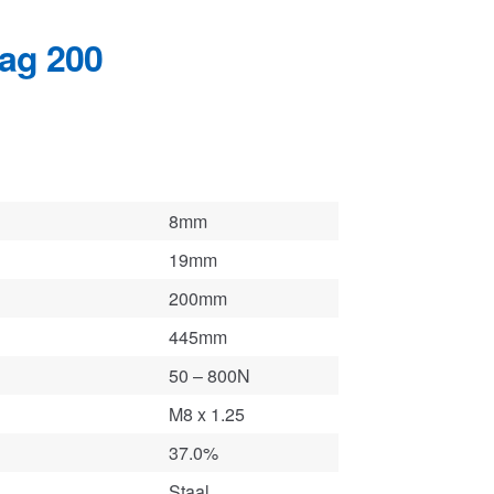
8mm
19mm
200mm
445mm
50 – 800N
M8 x 1.25
37.0%
Staal
0.2802 kg
figurator
.