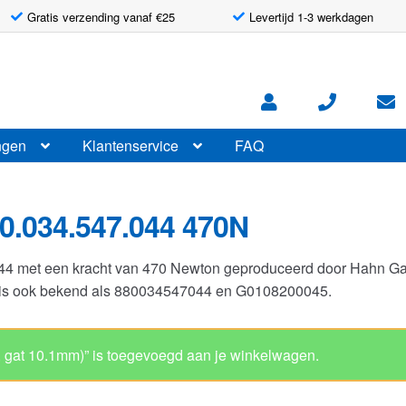
Gratis verzending vanaf €25
Levertijd 1-3 werkdagen
ngen
Klantenservice
FAQ
0.034.547.044 470N
044 met een kracht van 470 Newton geproduceerd door Hahn G
r is ook bekend als 880034547044 en G0108200045.
Gasveer 8-19 s
Artikelnummer: G0108200045