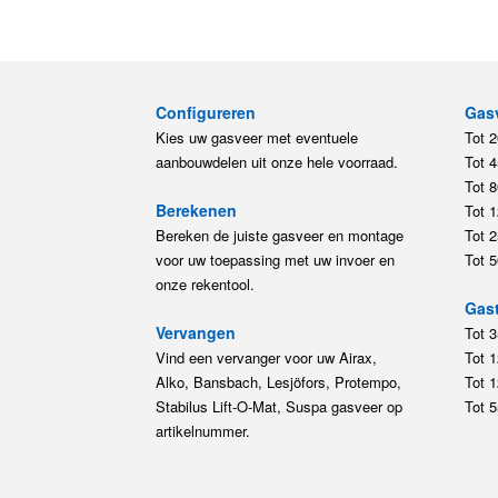
Configureren
Gas
Kies uw gasveer met eventuele
Tot 
aanbouwdelen uit onze hele voorraad.
Tot 
Tot 
Berekenen
Tot 
Bereken de juiste gasveer en montage
Tot 
voor uw toepassing met uw invoer en
Tot 
onze rekentool.
Gast
Vervangen
Tot 
Vind een vervanger voor uw Airax,
Tot 
Alko, Bansbach, Lesjöfors, Protempo,
Tot 
Stabilus Lift-O-Mat, Suspa gasveer op
Tot 
artikelnummer.