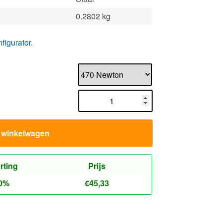
n winkelwagen
rting
Prijs
0%
€
45,33