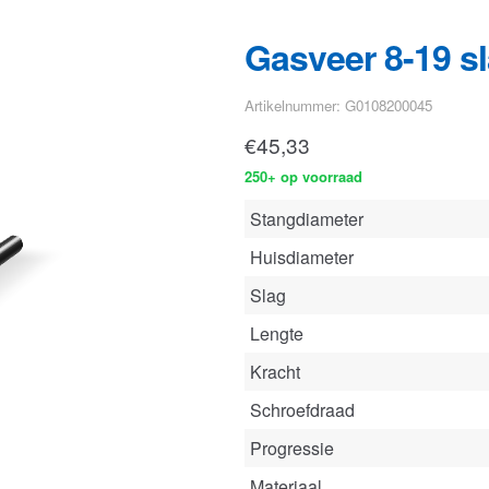
€
45,33
250+ op voorraad
Stangdiameter
Huisdiameter
Slag
Lengte
Kracht
Schroefdraad
Progressie
Materiaal
Gewicht
Bekijk deze gasveer
in onze con