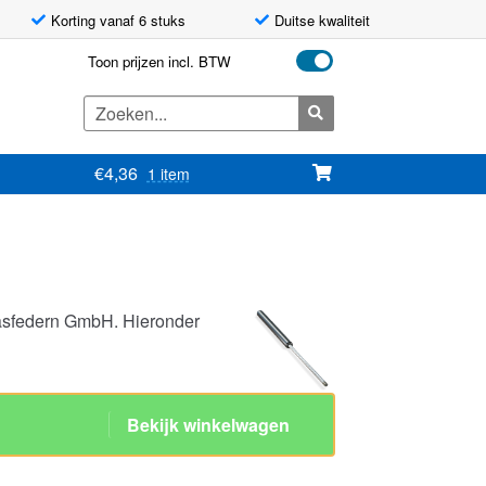
Korting vanaf 6 stuks
Duitse kwaliteit
Toon prijzen incl. BTW
Zoeken
naar:
€
4,36
1 item
asfedern GmbH. Hieronder
lag 200