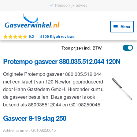
Persoonlijk advies
Ga
Ga
door
naar
Menu
naar
de
9.2
—
5109 Kiyoh reviews
navigatie
inhoud
Subm
Tools
uitv
Toon prijzen incl. BTW
Subm
Producten
uitv
Protempo gasveer 880.035.512.044 120N
Subm
Toepassingen
uitv
Originele Protempo gasveer 880.035.512.044
Subm
Klantenservice
met een kracht van 120 Newton geproduceerd
uitv
FAQ
door Hahn Gasfedern GmbH. Hieronder kunt u
de gasveer bestellen. Deze gasveer is ook
bekend als 880035512044 en G0108250045.
Gasveer 8-19 slag 250
Artikelnummer: G0108250045