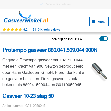
Gratis verzending vanaf €25
Ga
Ga
door
naar
Menu
naar
de
9.2
—
5110 Kiyoh reviews
navigatie
inhoud
Subm
Tools
uitv
Toon prijzen incl. BTW
Subm
Producten
uitv
Protempo gasveer 880.041.509.044 900N
Subm
Toepassingen
uitv
Originele Protempo gasveer 880.041.509.044
Subm
Klantenservice
met een kracht van 900 Newton geproduceerd
uitv
FAQ
door Hahn Gasfedern GmbH. Hieronder kunt u
de gasveer bestellen. Deze gasveer is ook
bekend als 880041509044 en G0110050045.
Gasveer 10-23 slag 50
Artikelnummer: G0110050045