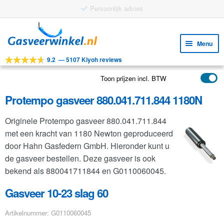
Gratis verzending vanaf €25
Ga
Ga
door
naar
Menu
naar
de
9.2
—
5107 Kiyoh reviews
navigatie
inhoud
Subm
Tools
uitv
Toon prijzen incl. BTW
Subm
Producten
uitv
Protempo gasveer 880.041.711.844 1180N
Subm
Toepassingen
uitv
Originele Protempo gasveer 880.041.711.844
Subm
Klantenservice
met een kracht van 1180 Newton geproduceerd
uitv
FAQ
door Hahn Gasfedern GmbH. Hieronder kunt u
de gasveer bestellen. Deze gasveer is ook
bekend als 880041711844 en G0110060045.
Gasveer 10-23 slag 60
Artikelnummer: G0110060045